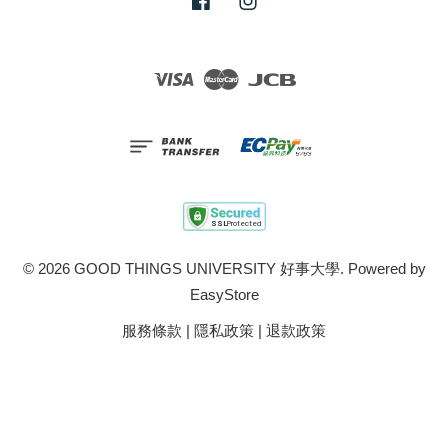
Facebook
Instagram
Visa
Master
JCB
© 2026 GOOD THINGS UNIVERSITY 好事大學. Powered by
EasyStore
服務條款
|
隱私政策
|
退款政策