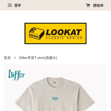
選單
購物車
›
首頁
Differ帝富T-shirt(燕麥白)