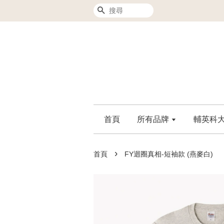
搜尋
首頁
所有品牌
輔英科大F
›
首頁
FY迴圈真相-短袖款 (燕麥白)