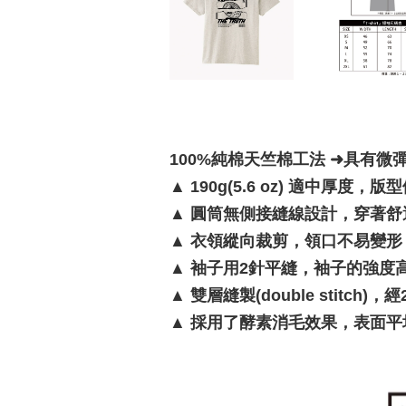
100%純棉天竺棉工法 ➜具有微
▲
190g(5.6 oz) 適中厚度，
▲
圓筒無側接縫線設計，穿著舒
▲
衣領縱向裁剪，領口不易變形
▲
袖子用2針平縫，袖子的強度
▲
雙層縫製(double stitc
▲
採用了酵素消毛效果，表面平