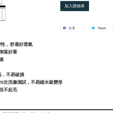
加入購物車
分享
Tweet
彈性，舒適好透氣
版型俐落好看
適
高，不易破損
h)，經20次洗滌測試，不易縮水級變形
坦不起毛