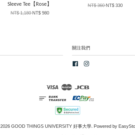
Sleeve Tee【Rose】
NT$ 360
NT$ 330
NT$ 1,180
NT$ 980
關注我們
Facebook
Instagram
Visa
Master
JCB
 2026 GOOD THINGS UNIVERSITY 好事大學. Powered by
EasySto