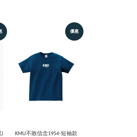
惠
優惠
)
KMU不敗信念1954-短袖款