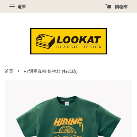
選單
購物車
›
首頁
FY迴圈真相-短袖款 (特式綠)