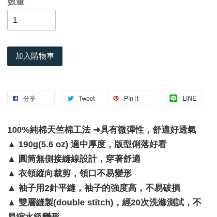
數量
加入購物車
分享
Tweet
Pin it
LINE
100%純棉天竺棉工法 ➜具有微彈性，舒適好透氣
▲
190g(5.6 oz) 適中厚度，版型俐落好看
▲
圓筒無側接縫線設計，穿著舒適
▲
衣領縱向裁剪，領口不易變形
▲
袖子用2針平縫，袖子的強度高，不易破損
▲
雙層縫製(double stitch)，經20次洗滌測試，不