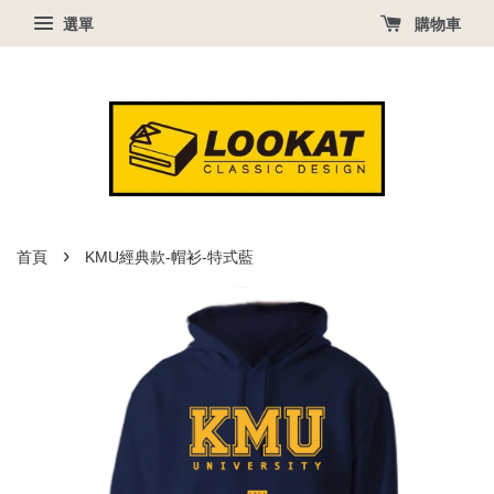
選單
購物車
›
首頁
KMU經典款-帽衫-特式藍