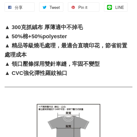
分享
Tweet
Pin it
LINE
▲ 300克抓絨布 厚薄適中不掉毛
▲ 50%棉+50%polyester
▲ 精品等級燒毛處理，最適合直噴印花，節省前置
處理成本
▲ 領口壓條採用雙針車縫，牢固不變型
▲ CVC強化彈性羅紋袖口