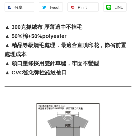
分享
Tweet
Pin it
LINE
▲ 300克抓絨布 厚薄適中不掉毛
▲ 50%棉+50%polyester
▲ 精品等級燒毛處理，最適合直噴印花，節省前置
處理成本
▲ 領口壓條採用雙針車縫，牢固不變型
▲ CVC強化彈性羅紋袖口