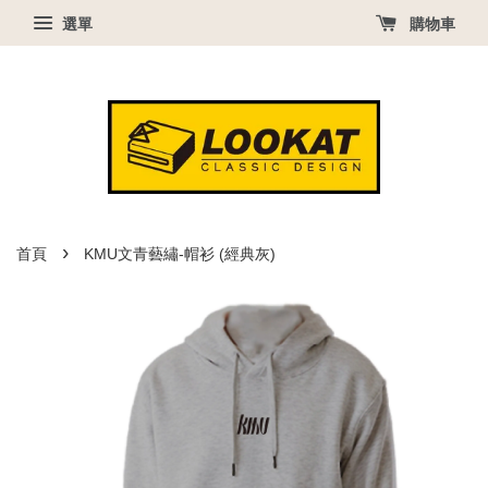
選單
購物車
›
首頁
KMU文青藝繡-帽衫 (經典灰)