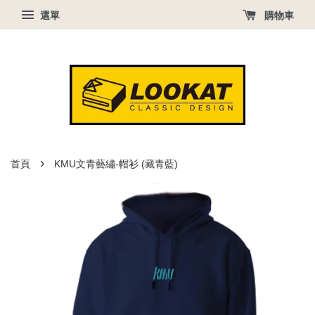
選單
購物車
›
首頁
KMU文青藝繡-帽衫 (藏青藍)