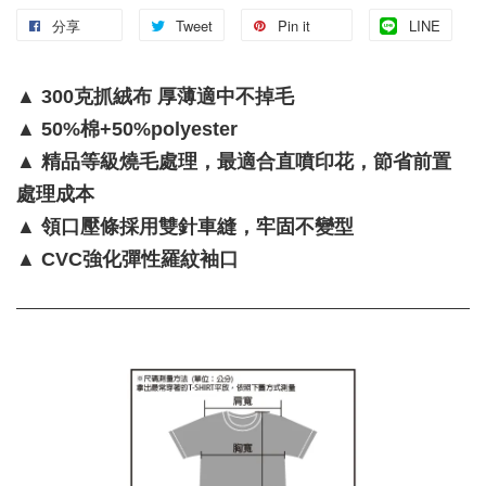
分享
Tweet
Pin it
LINE
▲ 300克抓絨布 厚薄適中不掉毛
▲ 50%棉+50%polyester
▲ 精品等級燒毛處理，最適合直噴印花，節省前置
處理成本
▲ 領口壓條採用雙針車縫，牢固不變型
▲ CVC強化彈性羅紋袖口