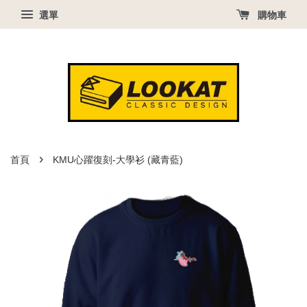
選單
購物車
›
首頁
KMU心躍復刻-大學衫 (藏青藍)