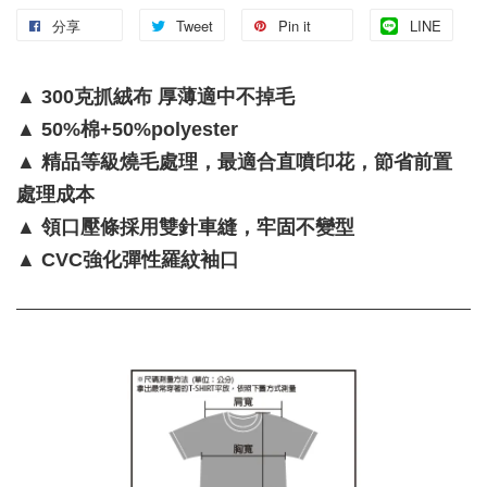
分享
Tweet
Pin it
LINE
▲ 300克抓絨布 厚薄適中不掉毛
▲ 50%棉+50%polyester
▲ 精品等級燒毛處理，最適合直噴印花，節省前置
處理成本
▲ 領口壓條採用雙針車縫，牢固不變型
▲ CVC強化彈性羅紋袖口