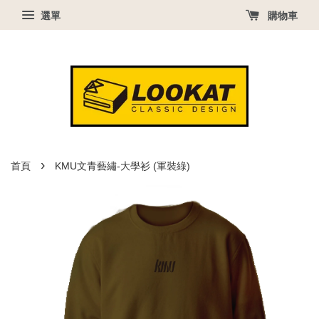
選單
購物車
›
首頁
KMU文青藝繡-大學衫 (軍裝綠)