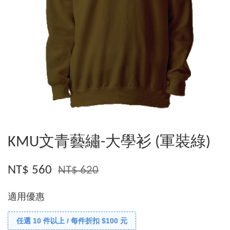
KMU文青藝繡-大學衫 (軍裝綠)
NT$ 560
NT$ 620
適用優惠
任選 10 件以上 / 每件折扣 $100 元