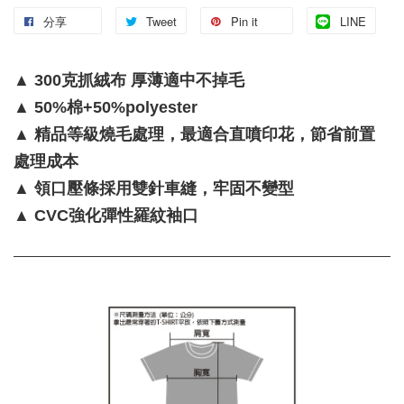
分享
Tweet
Pin it
LINE
▲ 300克抓絨布 厚薄適中不掉毛
▲ 50%棉+50%polyester
▲ 精品等級燒毛處理，最適合直噴印花，節省前置
處理成本
▲ 領口壓條採用雙針車縫，牢固不變型
▲ CVC強化彈性羅紋袖口