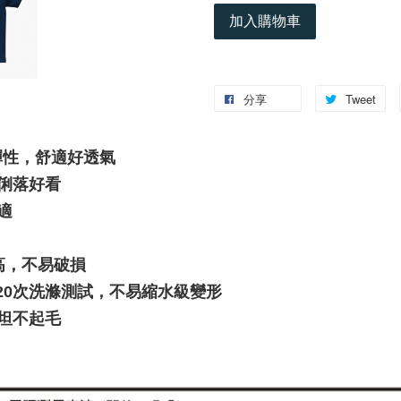
加入購物車
分享
Tweet
彈性，舒適好透氣
版型俐落好看
適
高，不易破損
h)，經20次洗滌測試，不易縮水級變形
坦不起毛