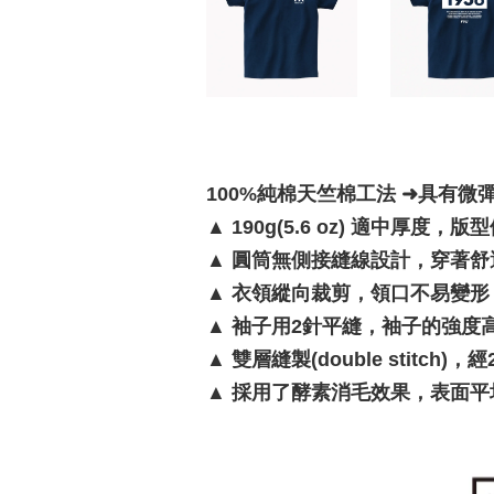
100%純棉天竺棉工法 ➜具有微
▲
190g(5.6 oz) 適中厚度，
▲
圓筒無側接縫線設計，穿著舒
▲
衣領縱向裁剪，領口不易變形
▲
袖子用2針平縫，袖子的強度
▲
雙層縫製(double stitc
▲
採用了酵素消毛效果，表面平