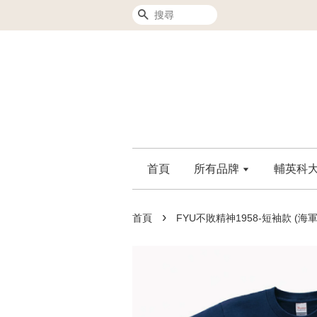
搜尋
首頁
所有品牌
輔英科大F
›
首頁
FYU不敗精神1958-短袖款 (海軍