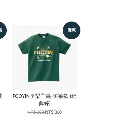
惠
優惠
其
FOOYIN享樂主義-短袖款 (經
典綠)
NT$ 360
NT$ 330