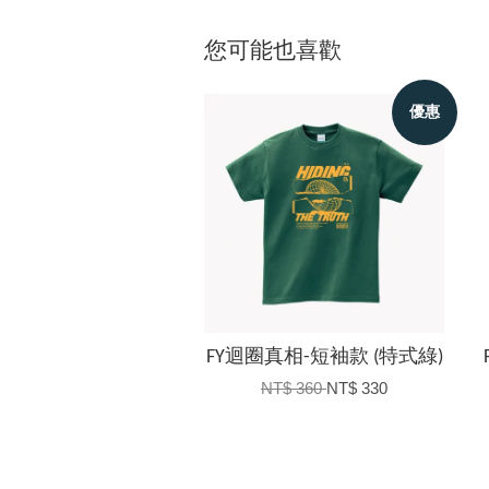
您可能也喜歡
優惠
FY迴圈真相-短袖款 (特式綠)
NT$ 360
NT$ 330