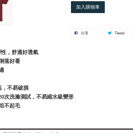
加入購物車
分享
Tweet
彈性，舒適好透氣
版型俐落好看
適
高，不易破損
h)，經20次洗滌測試，不易縮水級變形
坦不起毛