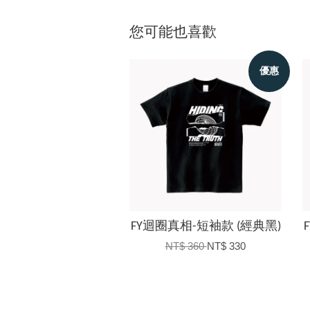
您可能也喜歡
優惠
FY迴圈真相-短袖款 (經典黑)
NT$ 360
NT$ 330