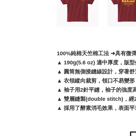
100%純棉天竺棉工法 ➜具有微
▲
190g(5.6 oz) 適中厚度，
▲
圓筒無側接縫線設計，穿著舒
▲
衣領縱向裁剪，領口不易變形
▲
袖子用2針平縫，袖子的強度
▲
雙層縫製(double stitc
▲
採用了酵素消毛效果，表面平