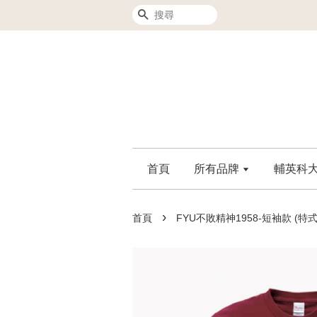
搜尋
首頁
所有品牌
輔英科大F
›
首頁
FYU不敗精神1958-短袖款 (特式