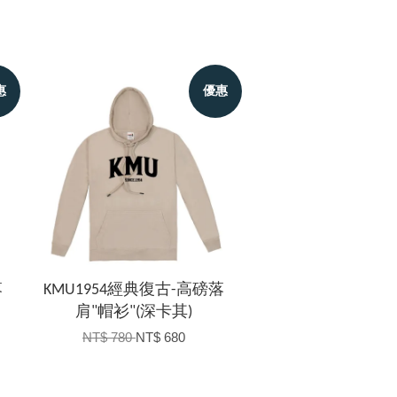
惠
優惠
落
KMU1954經典復古-高磅落
肩"帽衫"(深卡其)
NT$ 780
NT$ 680