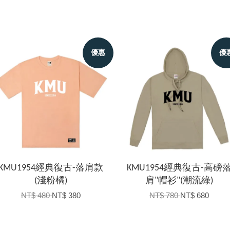
優惠
優
KMU1954經典復古-落肩款
KMU1954經典復古-高磅
(淺粉橘)
肩"帽衫"(潮流綠)
NT$ 480
NT$ 380
NT$ 780
NT$ 680