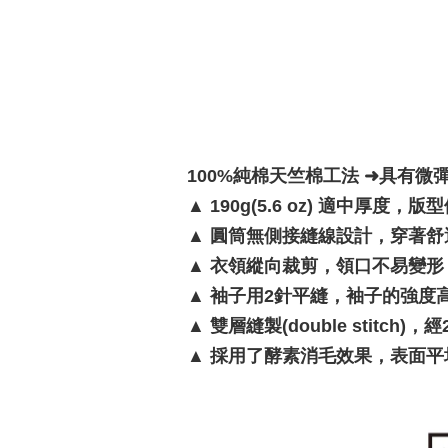
100%純棉天竺棉工法 ➜具有微
▲
190g(5.6 oz) 適中厚度，
▲
圓筒無側接縫線設計，穿著舒
▲
衣領縱向裁剪，領口不易變形
▲
袖子用2針平縫，袖子的強度
▲
雙層縫製(double stitc
▲
採用了酵素消毛效果，表面平