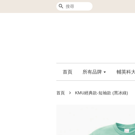
搜尋
首頁
所有品牌
輔英科大F
›
首頁
KMU經典款-短袖款 (黑冰綠)