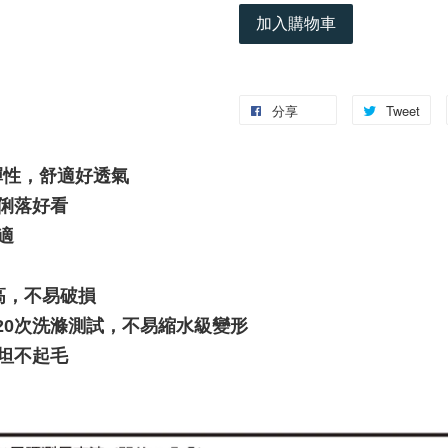
加入購物車
分享
Tweet
彈性，舒適好透氣
版型俐落好看
適
高，不易破損
h)，經20次洗滌測試，不易縮水級變形
坦不起毛