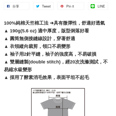
分享
Tweet
Pin it
LINE
100%純棉天竺棉工法 ➜具有微彈性，舒適好透氣
▲
190g(5.6 oz) 適中厚度，版型俐落好看
▲
圓筒無側接縫線設計，穿著舒適
▲
衣領縱向裁剪，領口不易變形
▲
袖子用2針平縫，袖子的強度高，不易破損
▲
雙層縫製(double stitch)，經20次洗滌測試，不
易縮水級變形
▲
採用了酵素消毛效果，表面平坦不起毛