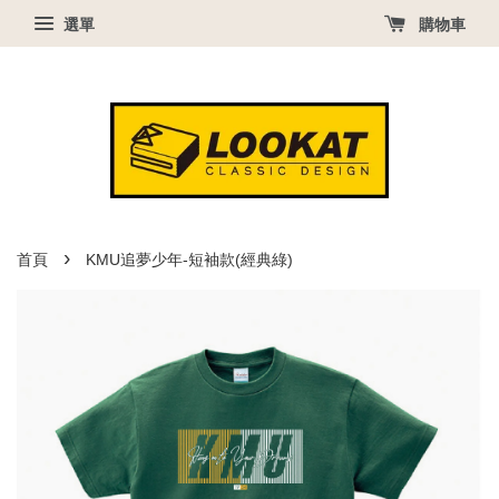
選單
購物車
›
首頁
KMU追夢少年-短袖款(經典綠)