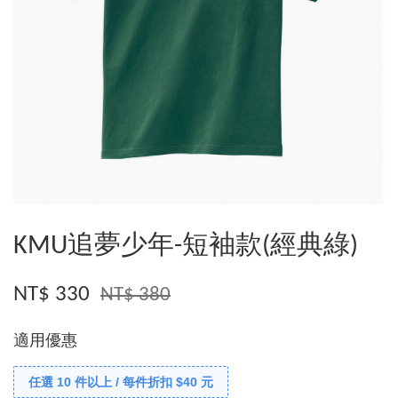
KMU追夢少年-短袖款(經典綠)
NT$ 330
NT$ 380
適用優惠
任選 10 件以上 / 每件折扣 $40 元