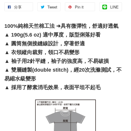
分享
Tweet
Pin it
LINE
100%純棉天竺棉工法 ➜具有微彈性，舒適好透氣
▲
190g(5.6 oz) 適中厚度，版型俐落好看
▲
圓筒無側接縫線設計，穿著舒適
▲
衣領縱向裁剪，領口不易變形
▲
袖子用2針平縫，袖子的強度高，不易破損
▲
雙層縫製(double stitch)，經20次洗滌測試，不
易縮水級變形
▲
採用了酵素消毛效果，表面平坦不起毛