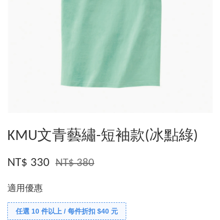
KMU文青藝繡-短袖款(冰點綠)
NT$ 330
NT$ 380
適用優惠
任選 10 件以上 / 每件折扣 $40 元