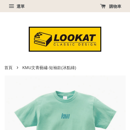
選單
購物車
›
首頁
KMU文青藝繡-短袖款(冰點綠)