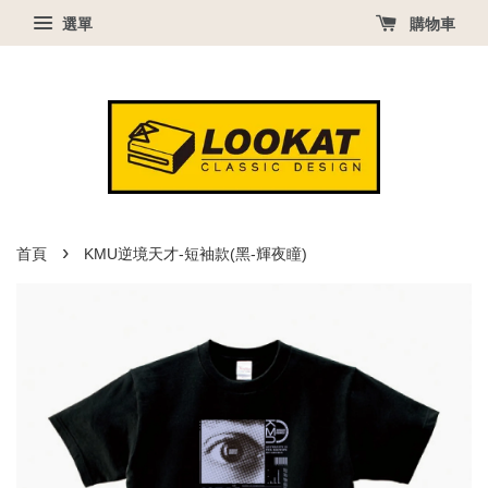
選單
購物車
›
首頁
KMU逆境天才-短袖款(黑-輝夜瞳)