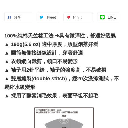
分享
Tweet
Pin it
LINE
100%純棉天竺棉工法 ➜具有微彈性，舒適好透氣
▲
190g(5.6 oz) 適中厚度，版型俐落好看
▲
圓筒無側接縫線設計，穿著舒適
▲
衣領縱向裁剪，領口不易變形
▲
袖子用2針平縫，袖子的強度高，不易破損
▲
雙層縫製(double stitch)，經20次洗滌測試，不
易縮水級變形
▲
採用了酵素消毛效果，表面平坦不起毛