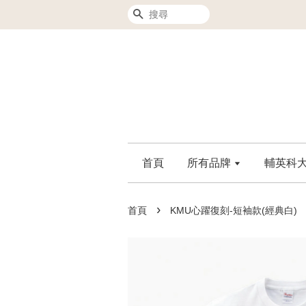
搜尋
首頁
所有品牌
輔英科大F
›
首頁
KMU心躍復刻-短袖款(經典白)