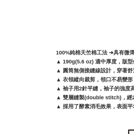
100%純棉天竺棉工法 ➜具有微
▲
190g(5.6 oz) 適中厚度，
▲
圓筒無側接縫線設計，穿著舒
▲
衣領縱向裁剪，領口不易變形
▲
袖子用2針平縫，袖子的強度
▲
雙層縫製(double stitc
▲
採用了酵素消毛效果，表面平