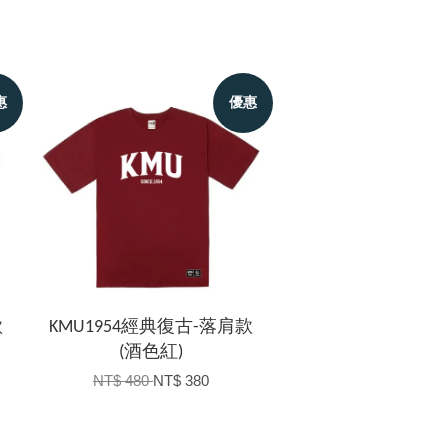
惠
優惠
款
KMU1954經典復古-落肩款
(酒色紅)
NT$ 480
NT$ 380