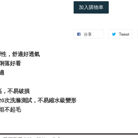
加入購物車
分享
Tweet
彈性，舒適好透氣
版型俐落好看
適
高，不易破損
h)，經20次洗滌測試，不易縮水級變形
坦不起毛