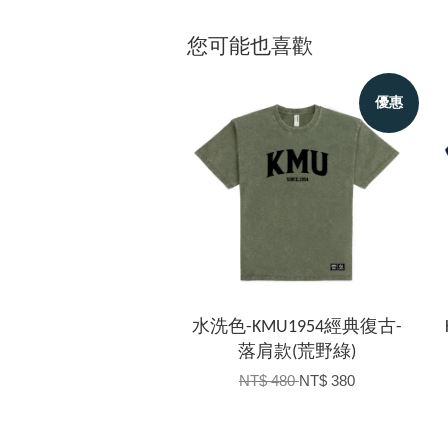
您可能也喜歡
優惠
水洗色-KMU1954經典復古-
落肩款(荒野綠)
NT$ 480
NT$ 380