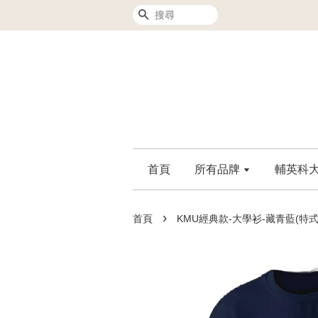
搜尋
首頁
所有品牌
輔英科大F
›
首頁
KMU經典款-大學衫-藏青藍(特式