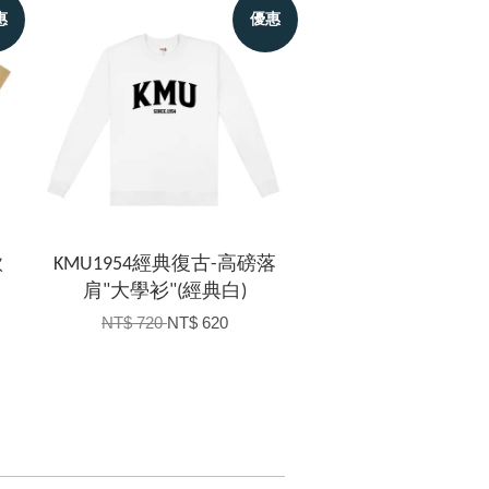
惠
優惠
款
KMU1954經典復古-高磅落
肩"大學衫"(經典白)
NT$ 720
NT$ 620