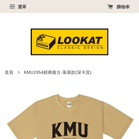
選單
購物車
›
首頁
KMU1954經典復古-落肩款(深卡其)