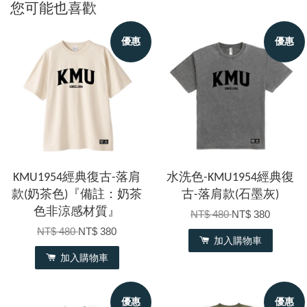
您可能也喜歡
優惠
優惠
KMU1954經典復古-落肩
水洗色-KMU1954經典復
款(奶茶色)『備註：奶茶
古-落肩款(石墨灰)
色非涼感材質』
NT$ 480
NT$ 380
NT$ 480
NT$ 380
加入購物車
加入購物車
優惠
優惠