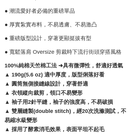
● 潮流愛好者必備的重磅單品
● 厚實紮實布料，不易透膚、不易激凸
● 重磅版型設計，穿著更顯挺拔有型
● 寬鬆落肩 Oversize 剪裁時下流行街頭穿搭風格
100%純棉天竺棉工法 ➜具有微彈性，舒適好透氣
▲
190g(5.6 oz) 適中厚度，版型俐落好看
▲
圓筒無側接縫線設計，穿著舒適
▲
衣領縱向裁剪，領口不易變形
▲
袖子用2針平縫，袖子的強度高，不易破損
▲
雙層縫製(double stitch)，經20次洗滌測試，不
易縮水級變形
▲
採用了酵素消毛效果，表面平坦不起毛