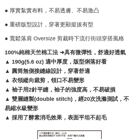
● 厚實紮實布料，不易透膚、不易激凸
● 重磅版型設計，穿著更顯挺拔有型
● 寬鬆落肩 Oversize 剪裁時下流行街頭穿搭風格
100%純棉天竺棉工法 ➜具有微彈性，舒適好透氣
▲
190g(5.6 oz) 適中厚度，版型俐落好看
▲
圓筒無側接縫線設計，穿著舒適
▲
衣領縱向裁剪，領口不易變形
▲
袖子用2針平縫，袖子的強度高，不易破損
▲
雙層縫製(double stitch)，經20次洗滌測試，不
易縮水級變形
▲
採用了酵素消毛效果，表面平坦不起毛