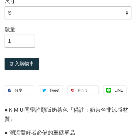
尺寸
數量
加入購物車
分享
Tweet
Pin it
LINE
●ＫＭＵ同學許願版奶茶色『備註：奶茶色非涼感材
質』
● 潮流愛好者必備的重磅單品