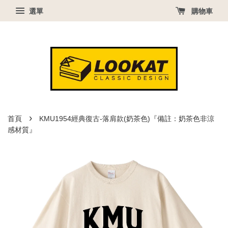
選單
購物車
›
首頁
KMU1954經典復古-落肩款(奶茶色)『備註：奶茶色非涼
感材質』