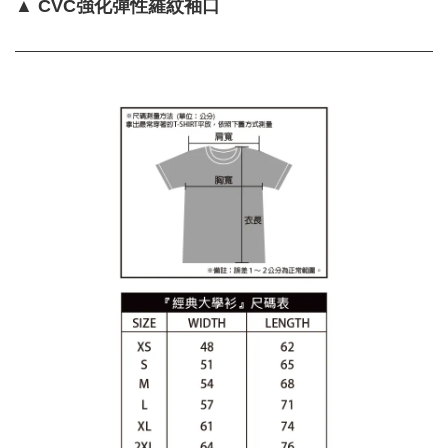
▲ CVC強化彈性羅紋袖口