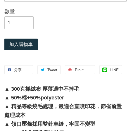
數量
加入購物車
分享
Tweet
Pin it
LINE
▲ 300克抓絨布 厚薄適中不掉毛
▲ 50%棉+50%polyester
▲ 精品等級燒毛處理，最適合直噴印花，節省前置
處理成本
▲ 領口壓條採用雙針車縫，牢固不變型