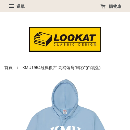
選單
購物車
›
首頁
KMU1954經典復古-高磅落肩"帽衫"(白雲藍)